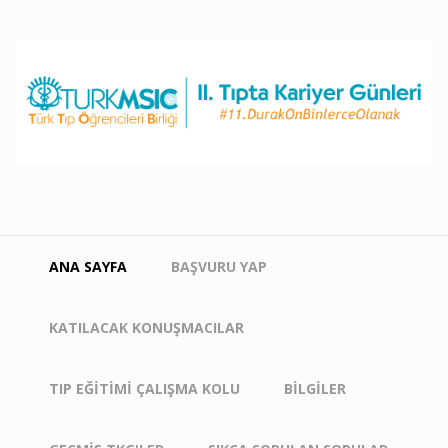
Ana
içeriğe
atla
Main
ANA SAYFA
BAŞVURU YAP
navigation
KATILACAK KONUŞMACILAR
TIP EĞITIMI ÇALIŞMA KOLU
BILGILER