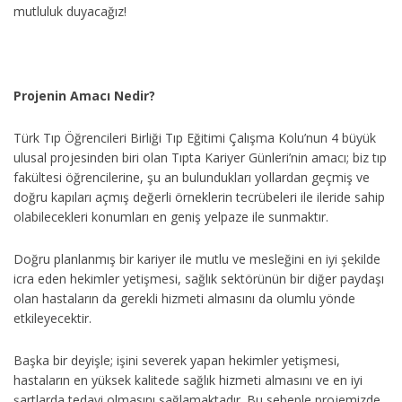
mutluluk duyacağız!
Projenin Amacı Nedir?
Türk Tıp Öğrencileri Birliği Tıp Eğitimi Çalışma Kolu’nun 4 büyük
ulusal projesinden biri olan Tıpta Kariyer Günleri’nin amacı; biz tıp
fakültesi öğrencilerine, şu an bulundukları yollardan geçmiş ve
doğru kapıları açmış değerli örneklerin tecrübeleri ile ileride sahip
olabilecekleri konumları en geniş yelpaze ile sunmaktır.
Doğru planlanmış bir kariyer ile mutlu ve mesleğini en iyi şekilde
icra eden hekimler yetişmesi, sağlık sektörünün bir diğer paydaşı
olan hastaların da gerekli hizmeti almasını da olumlu yönde
etkileyecektir.
Başka bir deyişle; işini severek yapan hekimler yetişmesi,
hastaların en yüksek kalitede sağlık hizmeti almasını ve en iyi
şartlarda tedavi olmasını sağlamaktadır. Bu sebeple projemizde