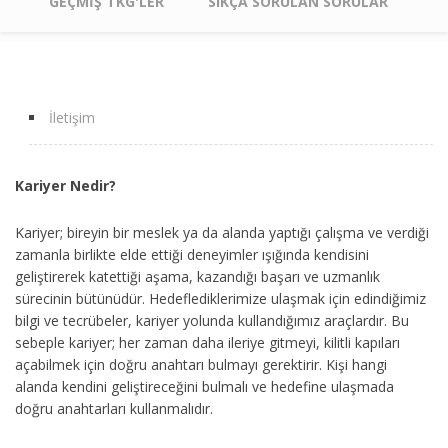
GEÇMIŞ TKG'LER
SIKÇA SORULAN SORULAR
İletişim
Footer
menu
Kariyer Nedir?
Kariyer; bireyin bir meslek ya da alanda yaptığı çalışma ve verdiği
zamanla birlikte elde ettiği deneyimler ışığında kendisini
geliştirerek katettiği aşama, kazandığı başarı ve uzmanlık
sürecinin bütünüdür. Hedeflediklerimize ulaşmak için edindiğimiz
bilgi ve tecrübeler, kariyer yolunda kullandığımız araçlardır. Bu
sebeple kariyer; her zaman daha ileriye gitmeyi, kilitli kapıları
açabilmek için doğru anahtarı bulmayı gerektirir. Kişi hangi
alanda kendini geliştireceğini bulmalı ve hedefine ulaşmada
doğru anahtarları kullanmalıdır.