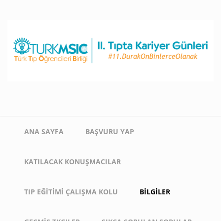
Ana
içeriğe
atla
Main
ANA SAYFA
BAŞVURU YAP
navigation
KATILACAK KONUŞMACILAR
TIP EĞITIMI ÇALIŞMA KOLU
BILGILER