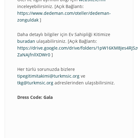
inceleyebilirsiniz. [Açık Bağlantı:
https://www.dedeman.com/oteller/dedeman-
zonguldak
]
Daha detaylı bilgiler için Ev Sahipliği Kitimize
buradan
ulaşabilirsiniz. [Açık Bağlantı:
https://drive.google.com/drive/folders/1pW16KM8Jes4RJSz
ZaNAjfnllXDWr0
]
Her türlü sorunuzda bizlere
tipegitimitakimi@turkmsic.org
ve
tkg@turkmsic.org
adreslerinden ulaşsbilirsiniz.
Dress Code: Gala