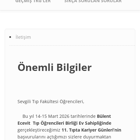
GEÇMIŞ TKG'LER
SIKÇA SORULAN SORULAR
İletişim
Footer
menu
Önemli Bilgiler
Sevgili Tıp Fakültesi Öğrencileri,
Bu yıl 14-15 Mart 2026
tarihlerinde
Bülent
Ecevit Tıp Öğrencileri Birliği Ev Sahipliğinde
gerçekleştireceğimiz
11. Tıpta Kariyer Günleri’nin
başvurularını açtığımızı sizlere duyurmaktan